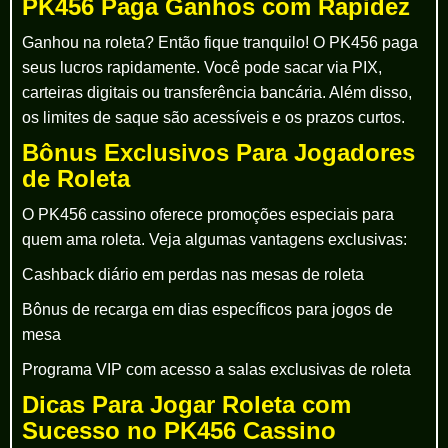
PK456 Paga Ganhos com Rapidez
Ganhou na roleta? Então fique tranquilo! O PK456 paga
seus lucros rapidamente. Você pode sacar via PIX,
carteiras digitais ou transferência bancária. Além disso,
os limites de saque são acessíveis e os prazos curtos.
Bônus Exclusivos Para Jogadores
de Roleta
O PK456 cassino oferece promoções especiais para
quem ama roleta. Veja algumas vantagens exclusivas:
Cashback diário em perdas nas mesas de roleta
Bônus de recarga em dias específicos para jogos de
mesa
Programa VIP com acesso a salas exclusivas de roleta
Dicas Para Jogar Roleta com
Sucesso no PK456 Cassino